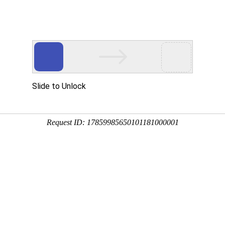
臂吊定制生产厂家
台轻型起重机
行业解决方案
新闻中心
服务与支持
为何选择