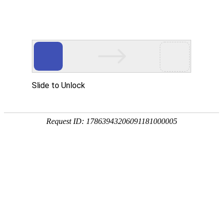
欢迎来到悬臂吊专业厂家，我们为您提供悬臂吊定制服务
25年专注悬臂吊定制
我们匠心打造每台轻型起
网站首页
产品中心
应用案例
行业解决方