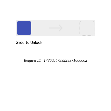
欢迎来到悬臂吊专业厂家，我们为您提供悬臂吊定制服务
25年专注悬臂吊定制
我们匠心打造每台轻型起
网站首页
产品中心
应用案例
行业解决方