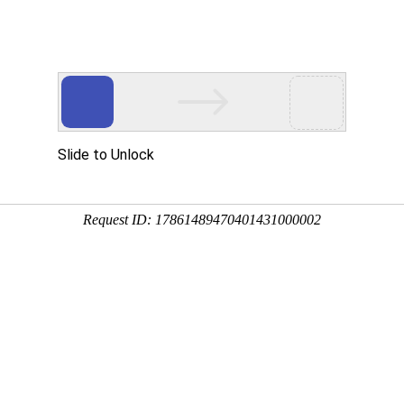
臂吊定制生产厂家
台轻型起重机
行业解决方案
新闻中心
服务与支持
为何选择