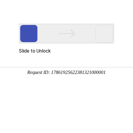
臂吊定制生产厂家
台轻型起重机
行业解决方案
新闻中心
服务与支持
为何选择